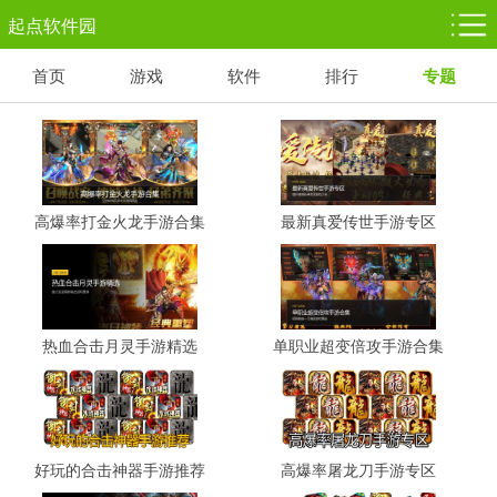
起点软件园
首页
游戏
软件
排行
专题
塔防游戏
休闲益智
体育竞技
1千+款游戏
1万+款游戏
5百+款游戏
角色扮演
赛车竞速
动作射击
3千+款游戏
3百+款游戏
3百+款游戏
高爆率打金火龙手游合集
最新真爱传世手游专区
热血合击月灵手游精选
单职业超变倍攻手游合集
好玩的合击神器手游推荐
高爆率屠龙刀手游专区