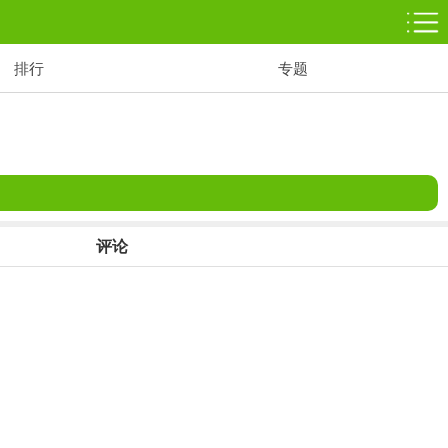
排行
专题
体育竞技
5百+款游戏
动作射击
3百+款游戏
评论