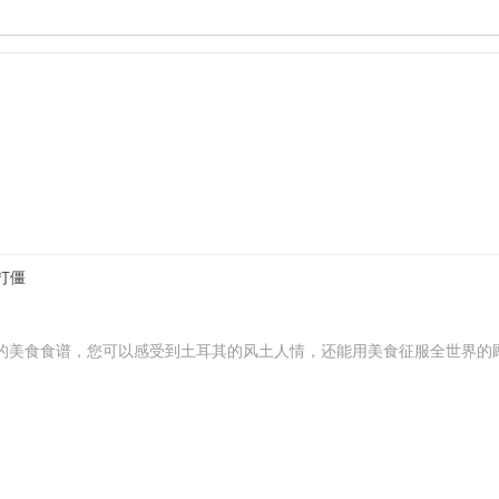
打僵
戏
的美食食谱，您可以感受到土耳其的风土人情，还能用美食征服全世界的