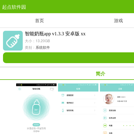
起点软件园
首页
游戏
塔防游戏
1千+款游戏
智能奶瓶app v1.3.3 安卓版 xx
大小：13.20GB
角色扮演
类别：
系统软件
3千+款游戏
简介