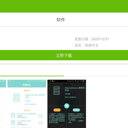
软件
休闲益智
1万+款游戏
更新日期：2025/12/31
赛车竞速
语言：简体中文
3百+款游戏
立即下载