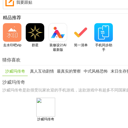
我要跟贴
精品推荐
去水印吧vip
群星
装修设计AI
简一清单
手机同步助
最新版
手
猜你喜欢
沙威玛传奇
真人互动剧情
最真实的警察
中式风格恐怖
末日生存
沙威玛传奇
类手游
模拟类游戏
游戏
尸游
沙威玛传奇是款很受玩家欢迎的手机游戏，这款游戏中有超多不同国家
沙威玛传奇
安卓版